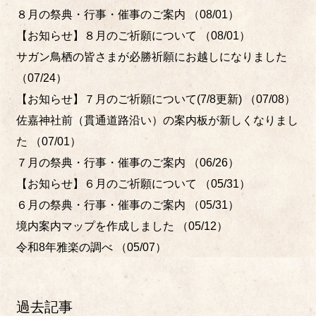
８月の祭典・行事・催事のご案内
（08/01）
【お知らせ】８月のご祈願について
（08/01）
サガン鳥栖の皆さまが必勝祈願にお越しになりました
（07/24）
【お知らせ】７月のご祈願について(7/8更新)
（07/08）
佐嘉神社前（貫通道路沿い）の案内板が新しくなりまし
た
（07/01）
７月の祭典・行事・催事のご案内
（06/26）
【お知らせ】６月のご祈願について
（05/31）
６月の祭典・行事・催事のご案内
（05/31）
境内案内マップを作成しました
（05/12）
令和8年雅楽の調べ
（05/07）
過去記事