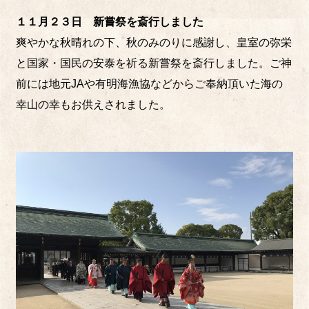
１１月２３日 新嘗祭を斎行しました
爽やかな秋晴れの下、秋のみのりに感謝し、皇室の弥栄
と国家・国民の安泰を祈る新嘗祭を斎行しました。ご神
前には地元JAや有明海漁協などからご奉納頂いた海の
幸山の幸もお供えされました。