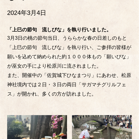
2024年3月4日
「上巳の節句 流しびな」を執り行いました。
3月3日の桃の節句当日、うららかな春の日差しのもと
「上巳の節句 流しびな」を執り行い、ご参拝の皆様が
願いを込めて納められた約１０００体もの「願いびな」
が巫女の手により松原川に流されました。
また、開催中の「佐賀城下ひなまつり」にあわせ、松原
神社境内では２日・３日の両日「サガマチグリルフェ
ス」が開かれ、多くの方が訪れました。