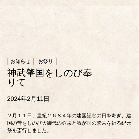
お知らせ
お祭り
神武肇国をしのび奉
りて
2024年2月11日
２月１１日、皇紀２６８４年の建国記念の日を寿ぎ、建
国の昔をしのび大御代の弥栄と我が国の繁栄を祈る紀元
祭を斎行しました。