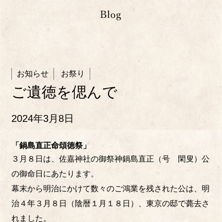
お知らせ
お祭り
ご遺徳を偲んで
2024年3月8日
「鍋島直正命頌徳祭」
３月８日は、佐嘉神社の御祭神鍋島直正（号 閑叟）公
の御命日にあたります。
幕末から明治にかけて数々のご鴻業を残された公は、明
治４年３月８日（陰暦１月１８日）、東京の邸で薨去さ
れました。