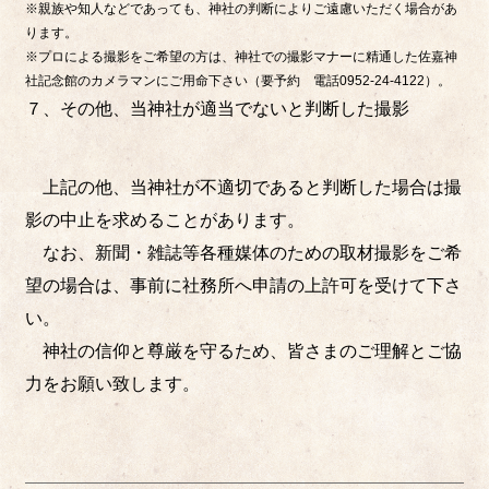
※親族や知人などであっても、神社の判断によりご遠慮いただく場合があ
ります。
※プロによる撮影をご希望の方は、神社での撮影マナーに精通した佐嘉神
社記念館のカメラマンにご用命下さい（要予約 電話0952-24-4122）。
７、その他、当神社が適当でないと判断した撮影
上記の他、当神社が不適切であると判断した場合は撮
影の中止を求めることがあります。
なお、新聞・雑誌等各種媒体のための取材撮影をご希
望の場合は、事前に社務所へ申請の上許可を受けて下さ
い。
神社の信仰と尊厳を守るため、皆さまのご理解とご協
力をお願い致します。