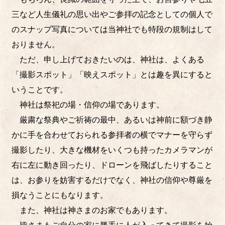
三など人生儀礼の思い出やご参拝の記念としての個人で
のスナップ写真については当神社でも特段の規制はして
おりません。
ただ、申し上げておきたいのは、神社は、よくある
「撮影スポット」「映えスポット」とは趣を異にすると
いうことです。
神社は祭祀の場・信仰の場であります。
厳粛な祭典やご祈祷の最中、あるいは神前に額づき静
かに手を合わせておられる参拝者の横でマナーを守らず
撮影したり、大きな機材をいくつも持ったカメラマンが
右に左に動き回ったり、ドローンを飛ばしたりすること
は、お参りを妨害するだけでなく、神社の信仰や尊厳を
損なうことにもなります。
また、神社は神さまのお家でもあります。