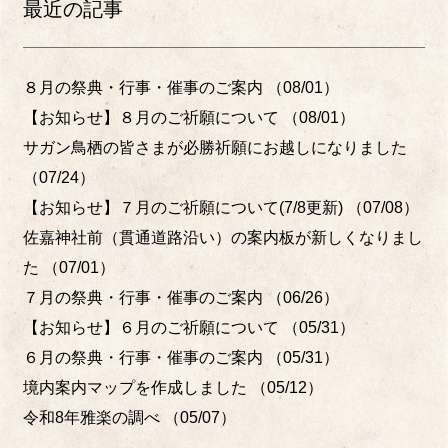
最近の記事
８月の祭典・行事・催事のご案内
（08/01）
【お知らせ】８月のご祈願について
（08/01）
サガン鳥栖の皆さまが必勝祈願にお越しになりました
（07/24）
【お知らせ】７月のご祈願について(7/8更新)
（07/08）
佐嘉神社前（貫通道路沿い）の案内板が新しくなりまし
た
（07/01）
７月の祭典・行事・催事のご案内
（06/26）
【お知らせ】６月のご祈願について
（05/31）
６月の祭典・行事・催事のご案内
（05/31）
境内案内マップを作成しました
（05/12）
令和8年雅楽の調べ
（05/07）